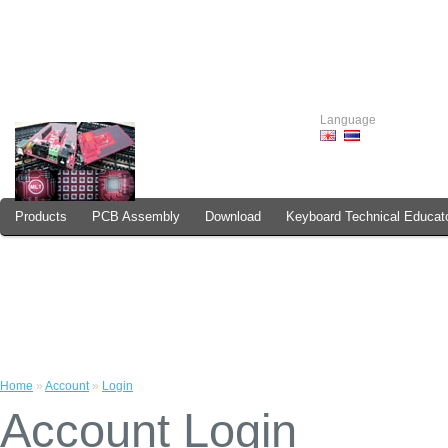
Language
Products
PCB Assembly
Download
Keyboard Technical Educat
How to Order
Home
»
Account
»
Login
Account Login