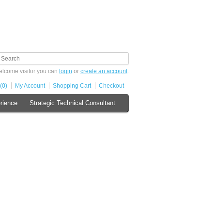
lcome visitor you can
login
or
create an account
.
(0)
My Account
Shopping Cart
Checkout
rience
Strategic Technical Consultant