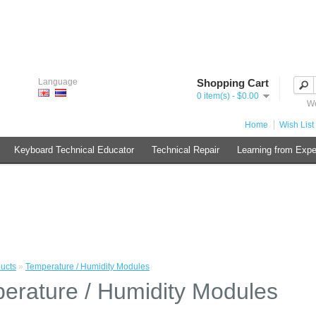
Language
Shopping Cart
0 item(s) - $0.00
We
Home
Wish List 
Keyboard Technical Educator
Technical Repair
Learning from Expe
ucts
»
Temperature / Humidity Modules
erature / Humidity Modules