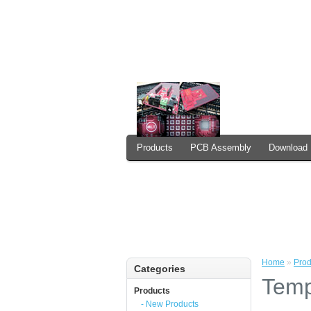
Products
PCB Assembly
Download
How to Order
Home
»
Prod
Categories
Temp
Products
- New Products