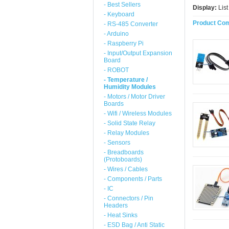
- Best Sellers
Display:
Lis
- Keyboard
Product Com
- RS-485 Converter
- Arduino
- Raspberry Pi
- Input/Output Expansion
Board
- ROBOT
- Temperature /
Humidity Modules
- Motors / Motor Driver
Boards
- Wifi / Wireless Modules
- Solid State Relay
- Relay Modules
- Sensors
- Breadboards
(Protoboards)
- Wires / Cables
- Components / Parts
- IC
- Connectors / Pin
Headers
- Heat Sinks
- ESD Bag / Anti Static